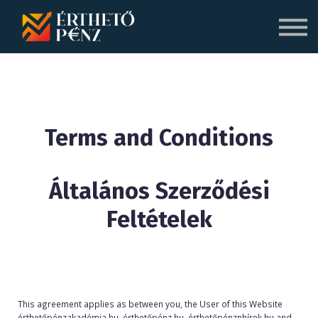
Blog
Rólunk
Bejelentkezés
Regisztráció
Terms and Conditions
Általános Szerződési
Feltételek
This agreement applies as between you, the User of this Website
érthetőpénzakadémia.hu, érthetőpénz.hu, érthetőpénznhírek.hu and