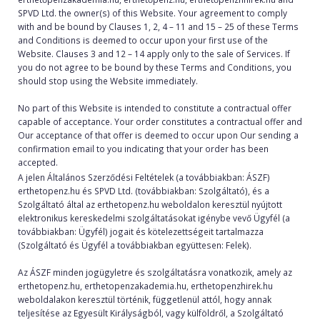
SPVD Ltd. the owner(s) of this Website. Your agreement to comply
with and be bound by Clauses 1, 2, 4 – 11 and 15 – 25 of these Terms
and Conditions is deemed to occur upon your first use of the
Website. Clauses 3 and 12 – 14 apply only to the sale of Services. If
you do not agree to be bound by these Terms and Conditions, you
should stop using the Website immediately.
No part of this Website is intended to constitute a contractual offer
capable of acceptance. Your order constitutes a contractual offer and
Our acceptance of that offer is deemed to occur upon Our sending a
confirmation email to you indicating that your order has been
accepted.
A jelen Általános Szerződési Feltételek (a továbbiakban: ÁSZF)
erthetopenz.hu és SPVD Ltd. (továbbiakban: Szolgáltató), és a
Szolgáltató által az erthetopenz.hu weboldalon keresztül nyújtott
elektronikus kereskedelmi szolgáltatásokat igénybe vevő Ügyfél (a
továbbiakban: Ügyfél) jogait és kötelezettségeit tartalmazza
(Szolgáltató és Ügyfél a továbbiakban együttesen: Felek).
Az ÁSZF minden jogügyletre és szolgáltatásra vonatkozik, amely az
erthetopenz.hu, erthetopenzakademia.hu, erthetopenzhirek.hu
weboldalakon keresztül történik, függetlenül attól, hogy annak
teljesítése az Egyesült Királyságból, vagy külföldről, a Szolgáltató