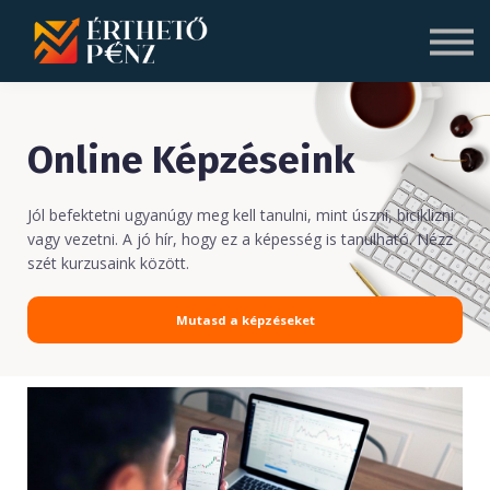
Blog
Rólunk
Bejelentkezés
Online Képzéseink
Regisztráció
Jól befektetni ugyanúgy meg kell tanulni, mint úszni, biciklizni
vagy vezetni. A jó hír, hogy ez a képesség is tanulható. Nézz
szét kurzusaink között.
Mutasd a képzéseket