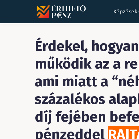
Képzések
Érdekel, hogyan
működik az a re
ami miatt a “né
százalékos alap
díj fejében bef
pénzeddel
RAJT