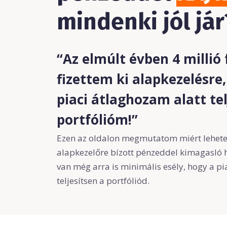
mindenki jól jár
“Az elmúlt évben 4 millió 
fizettem ki alapkezelésre,
piaci átlaghozam alatt tel
portfólióm!”
Ezen az oldalon megmutatom miért lehetet
alapkezelőre bízott pénzeddel kimagasló h
van még arra is minimális esély, hogy a pia
teljesítsen a portfóliód.