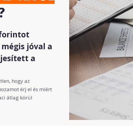
?
forintot
 mégis jóval a
jesített a
len, hogy az
ozamot érj el és miért
ci átlag körül