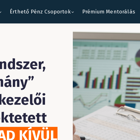
Érthető Pénz Csoportok
Prémium Mentorálás
ndszer,
hány”
kezelői
ektetett
AD KÍVÜL