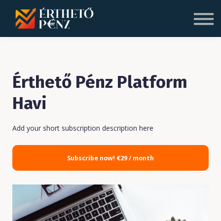
Blog
Rólunk
Bejelentkezés
Regisztráció
Érthető Pénz Platform
Havi
Add your short subscription description here
Subscribe now!
€29 / month