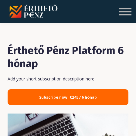
Blog
Rólunk
Bejelentkezés
Regisztráció
Érthető Pénz Platform 6
hónap
Add your short subscription description here
Subscribe now!
€245 / 6 hónap