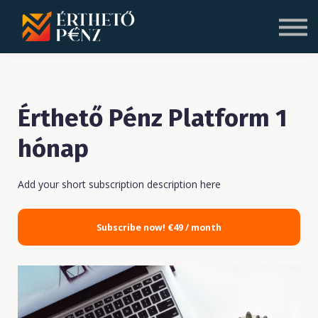
Blog
Rólunk
Bejelentkezés
Regisztráció
Érthető Pénz Platform 1
hónap
Add your short subscription description here
Subscribe now!
€49 / month