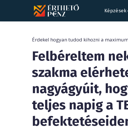
Képzések
Érdekel hogyan tudod kihozni a maximum
Felbéreltem ne
szakma elérhet
nagyágyúit, hog
teljes napig a T
befektetéseide