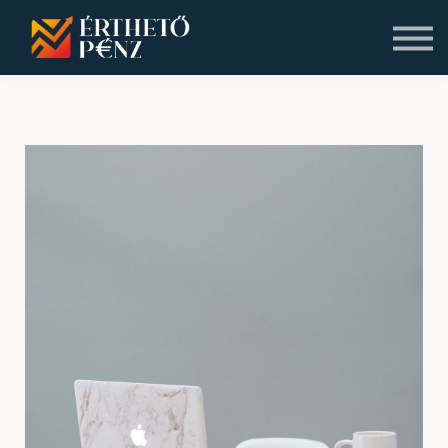
Blog
Rólunk
Bejelentkezés
Regisztráció