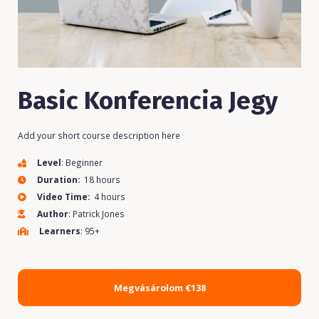
Basic Konferencia Jegy
Add your short course description here
Level
: Beginner
Duration:
18 hours
Video Time:
4 hours
Author
: Patrick Jones
Learners
: 95+
Megvásárolom
€138