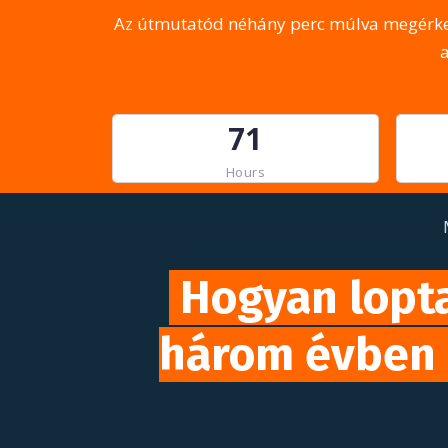
Az útmutatód néhány perc múlva megérkez
7
1
Hours
Hogyan loptak
három évben a