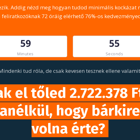
ik. Addig nézd meg hogyan tudod minimális kockázat me
a feliratkozóknak 72 óráig elérhető 76%-os kedvezményed
5
9
5
5
Minutes
Seconds
Mindenki tud róla, de csak kevesen tesznek ellene valamit
 el tőled 2.722.378 F
nélkül, hogy bárkire 
volna érte?