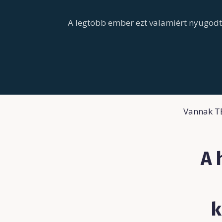
A legtöbb ember ezt valamiért nyugod
Vannak TÉ
A 
k