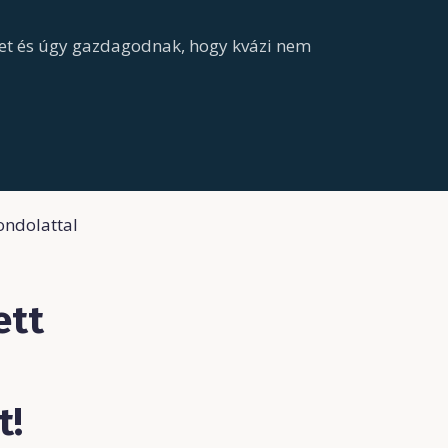
et és úgy gazdagodnak, hogy kvázi nem
ondolattal
ett
t!