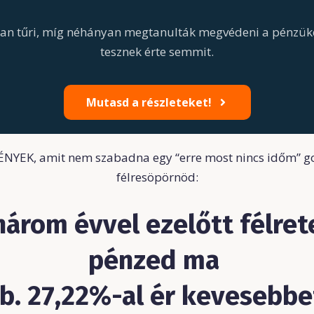
tan tűri, míg néhányan megtanulták megvédeni a pénzük
tesznek érte semmit.
Mutasd a részleteket!
NYEK, amit nem szabadna egy “erre most nincs időm” g
félresöpörnöd:
három évvel ezelőtt félret
pénzed ma
b. 27,22%-al ér kevesebbe