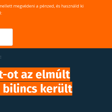
llett megvédeni a pénzed, és használd ki
:
:
t-ot az elmúlt
bilincs került