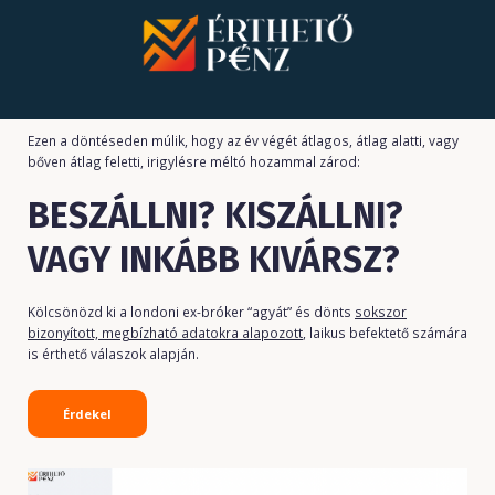
Ezen a döntéseden múlik, hogy az év végét átlagos, átlag alatti, vagy
bőven átlag feletti, irigylésre méltó hozammal zárod:
BESZÁLLNI? KISZÁLLNI?
VAGY INKÁBB KIVÁRSZ?
Kölcsönözd ki a londoni ex-bróker “agyát” és dönts
sokszor
bizonyított, megbízható adatokra alapozott
, laikus befektető számára
is érthető válaszok alapján.
Érdekel